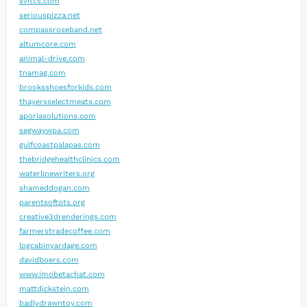
svitcs.com
seriouspizza.net
compassroseband.net
altumcore.com
animal-drive.com
tnamag.com
brooksshoesforkids.com
thayersselectmeats.com
aporiasolutions.com
segwaywpa.com
gulfcoastpalapas.com
thebridgehealthclinics.com
waterlinewriters.org
shameddogan.com
parentsoftots.org
creative3drenderings.com
farmerstradecoffee.com
logcabinyardage.com
davidboers.com
www.imobetachat.com
mattdickstein.com
badlydrawntoy.com