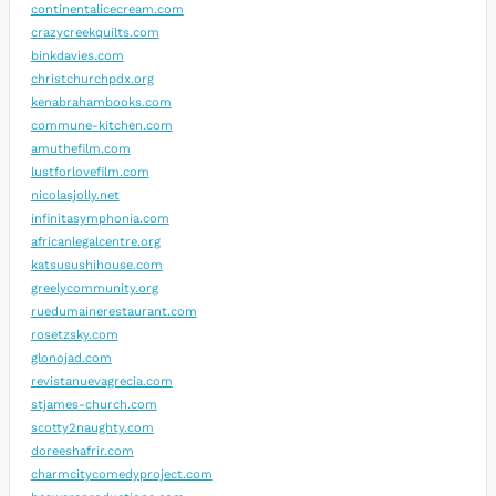
continentalicecream.com
crazycreekquilts.com
binkdavies.com
christchurchpdx.org
kenabrahambooks.com
commune-kitchen.com
amuthefilm.com
lustforlovefilm.com
nicolasjolly.net
infinitasymphonia.com
africanlegalcentre.org
katsusushihouse.com
greelycommunity.org
ruedumainerestaurant.com
rosetzsky.com
glonojad.com
revistanuevagrecia.com
stjames-church.com
scotty2naughty.com
doreeshafrir.com
charmcitycomedyproject.com