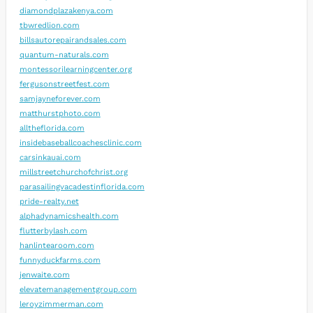
diamondplazakenya.com
tbwredlion.com
billsautorepairandsales.com
quantum-naturals.com
montessorilearningcenter.org
fergusonstreetfest.com
samjayneforever.com
matthurstphoto.com
alltheflorida.com
insidebaseballcoachesclinic.com
carsinkauai.com
millstreetchurchofchrist.org
parasailingvacadestinflorida.com
pride-realty.net
alphadynamicshealth.com
flutterbylash.com
hanlintearoom.com
funnyduckfarms.com
jenwaite.com
elevatemanagementgroup.com
leroyzimmerman.com