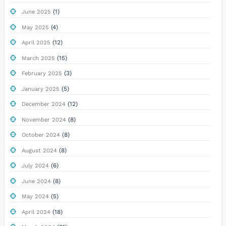
(1)
June 2025
(4)
May 2025
(12)
April 2025
(15)
March 2025
(3)
February 2025
(5)
January 2025
(12)
December 2024
(8)
November 2024
(8)
October 2024
(8)
August 2024
(6)
July 2024
(8)
June 2024
(5)
May 2024
(18)
April 2024