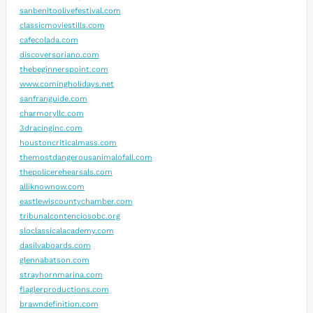
sanbenitoolivefestival.com
classicmoviestills.com
cafecolada.com
discoversoriano.com
thebeginnerspoint.com
www.comingholidays.net
sanfranguide.com
charmoryllc.com
3dracinginc.com
houstoncriticalmass.com
themostdangerousanimalofall.com
thepolicerehearsals.com
alliknownow.com
eastlewiscountychamber.com
tribunalcontenciosobc.org
sloclassicalacademy.com
dasilvaboards.com
glennabatson.com
strayhornmarina.com
flaglerproductions.com
brawndefinition.com