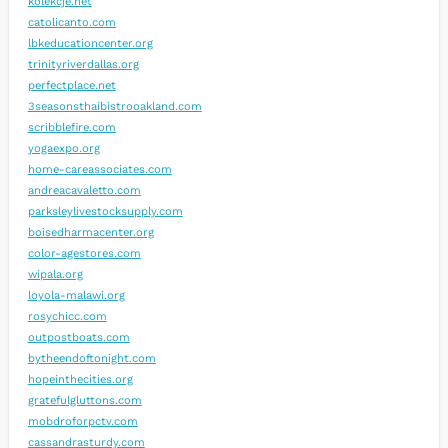
kolekcje.net
catolicanto.com
lbkeducationcenter.org
trinityriverdallas.org
perfectplace.net
3seasonsthaibistrooakland.com
scribblefire.com
yogaexpo.org
home-careassociates.com
andreacavaletto.com
parksleylivestocksupply.com
boisedharmacenter.org
color-agestores.com
wipala.org
loyola-malawi.org
rosychicc.com
outpostboats.com
bytheendoftonight.com
hopeinthecities.org
gratefulgluttons.com
mobdroforpctv.com
cassandrasturdy.com