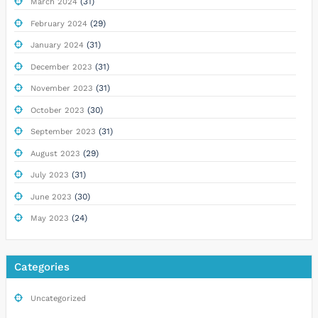
(31)
March 2024
(29)
February 2024
(31)
January 2024
(31)
December 2023
(31)
November 2023
(30)
October 2023
(31)
September 2023
(29)
August 2023
(31)
July 2023
(30)
June 2023
(24)
May 2023
Categories
Uncategorized