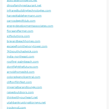
australiantimberoil.net
dinosfamilyrestaurant.net
infraredbuildingtechnologies.com
harvesttablehermann.com
carrosdegolfclub.com
energydevelopmentassociates.com
floraandfarmer.com
s3fsolutions.com
brevardbeachhomes.com
escapefromtheivorytower.com
743southchadwick.com
india-northeast.com
roofing-palmbeach.com
dontfightthefuture.com
arnoldhomesltd.com
coloredpencilcentral.com
cliftonfilmfest.com
imperialbarandlounge.com
raisedoutdoors.com
thinkwithyourheart.net
utahbankruptcyattorneys.net
irocknroll.com