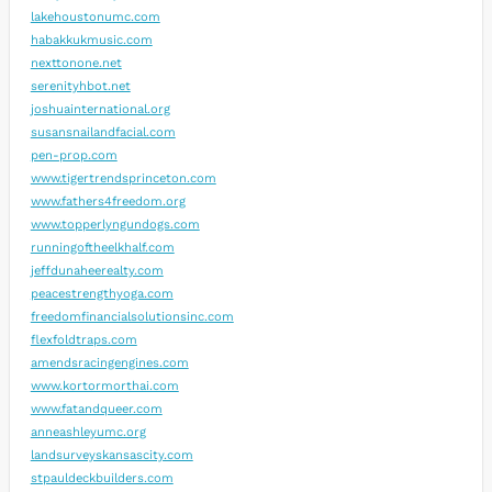
lakehoustonumc.com
habakkukmusic.com
nexttonone.net
serenityhbot.net
joshuainternational.org
susansnailandfacial.com
pen-prop.com
www.tigertrendsprinceton.com
www.fathers4freedom.org
www.topperlyngundogs.com
runningoftheelkhalf.com
jeffdunaheerealty.com
peacestrengthyoga.com
freedomfinancialsolutionsinc.com
flexfoldtraps.com
amendsracingengines.com
www.kortormorthai.com
www.fatandqueer.com
anneashleyumc.org
landsurveyskansascity.com
stpauldeckbuilders.com