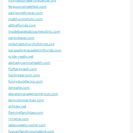
montessorilearningcenter.org
fergusonstreetfest.com
samjayneforever.com
matthurstphoto.com
alltheflorida.com
insidebaseballcoachesclinic.com
carsinkauai.com
millstreetchurchofchrist.org
parasailingvacadestinflorida.com
pride-realty.net
alphadynamicshealth.com
flutterbylash.com
hanlintearoom.com
funnyduckfarms.com
jenwaite.com
elevatemanagementgroup.com
leroyzimmerman.com
drfinley.net
flemingfamilylaw.com
rnrwine.com
lakeoswegorowing.com
fuquayfamilycounseling.com