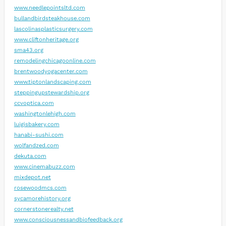
www.needlepointsltd.com
bullandbirdsteakhouse.com
lascolinasplasticsurgery.com
www.cliftonheritage.org
sma43.org
remodelingchicagoonline.com
brentwoodyogacenter.com
www.tiptonlandscaping.com
steppingupstewardship.org
ccvoptica.com
washingtonlehigh.com
luigisbakery.com
hanabi-sushi.com
wolfandzed.com
dekuta.com
www.cinemabuzz.com
mixdepot.net
rosewoodmcs.com
sycamorehistory.org
cornerstonerealty.net
www.consciousnessandbiofeedback.org