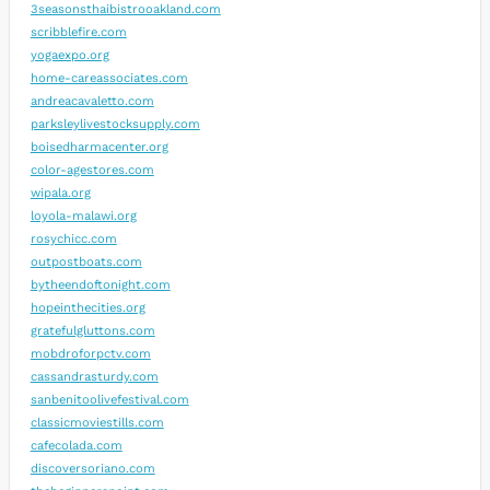
3seasonsthaibistrooakland.com
scribblefire.com
yogaexpo.org
home-careassociates.com
andreacavaletto.com
parksleylivestocksupply.com
boisedharmacenter.org
color-agestores.com
wipala.org
loyola-malawi.org
rosychicc.com
outpostboats.com
bytheendoftonight.com
hopeinthecities.org
gratefulgluttons.com
mobdroforpctv.com
cassandrasturdy.com
sanbenitoolivefestival.com
classicmoviestills.com
cafecolada.com
discoversoriano.com