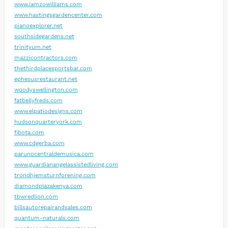
www.iamzowilliams.com
www.hastingsgardencenter.com
pianoexplorer.net
southsidegardens.net
trinityum.net
mazzicontractors.com
thethirdplacesportsbar.com
ephesusrestaurant.net
woodyswellington.com
fatbellyfreds.com
www.elpatiodesigns.com
hudsonquarteryork.com
fibota.com
www.cdgerba.com
parunocentraldemusica.com
www.guardianangelassistedliving.com
trondhjemsturnforening.com
diamondplazakenya.com
tbwredlion.com
billsautorepairandsales.com
quantum-naturals.com