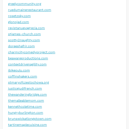
greelycommunity.org
ruedumainerestaurant.com
rosetzsky.com
glonojad.com
revistanuevagrecia.com
stjames-church.com
scotty2naughty.com
doreeshafrir.com
charmcitycomedyproject.com
beawareproductions.com
contextdrivenagility.com
ibikeoulu.com
coffinshakers.com
stmaryofczestochowa.org
justicejudifrench.com
thewanderingbridge.com
themalleablemom.com
kennethcoletime.com
hungryburlington.com
brunswickatlongstown.com
tartinemaplecuisine.com