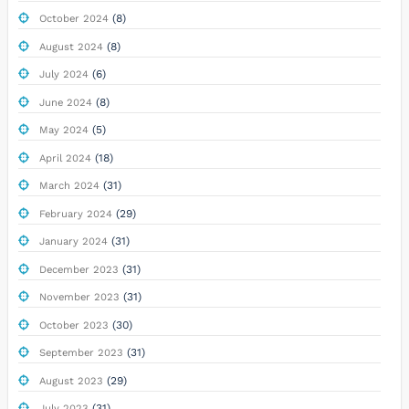
(8)
October 2024
(8)
August 2024
(6)
July 2024
(8)
June 2024
(5)
May 2024
(18)
April 2024
(31)
March 2024
(29)
February 2024
(31)
January 2024
(31)
December 2023
(31)
November 2023
(30)
October 2023
(31)
September 2023
(29)
August 2023
(31)
July 2023