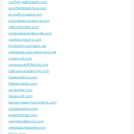
roofing-palmbeach.com
dontfightthefuture.com
arnoldhomesltd.com
coloredpencilcentral.com
cliftonfilmfest.com
imperialbarandlounge.com
raisedoutdoors.com
thinkwithyourheart.net
utahbankruptcyattorneys.net
irocknroll.com
www.wordoflife2000.org
idahosquaredancing.com
tawawcabins.com
folksemantic.com
sardosbar.com
italianvolt.com
berkshirealarmssystems.com
vizslabrewing.com
dralanbittner.com
yannisandlemoni.com
weedpatchgazette.com
kblinc.com