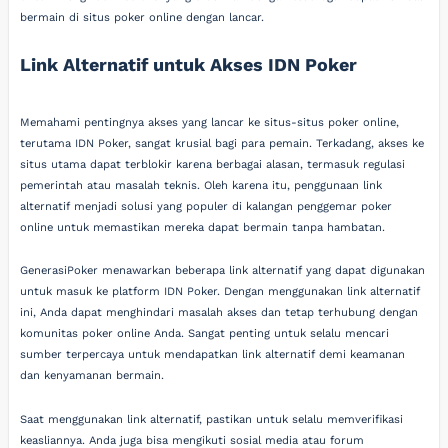
bermain di situs poker online dengan lancar.
Link Alternatif untuk Akses IDN Poker
Memahami pentingnya akses yang lancar ke situs-situs poker online,
terutama IDN Poker, sangat krusial bagi para pemain. Terkadang, akses ke
situs utama dapat terblokir karena berbagai alasan, termasuk regulasi
pemerintah atau masalah teknis. Oleh karena itu, penggunaan link
alternatif menjadi solusi yang populer di kalangan penggemar poker
online untuk memastikan mereka dapat bermain tanpa hambatan.
GenerasiPoker menawarkan beberapa link alternatif yang dapat digunakan
untuk masuk ke platform IDN Poker. Dengan menggunakan link alternatif
ini, Anda dapat menghindari masalah akses dan tetap terhubung dengan
komunitas poker online Anda. Sangat penting untuk selalu mencari
sumber terpercaya untuk mendapatkan link alternatif demi keamanan
dan kenyamanan bermain.
Saat menggunakan link alternatif, pastikan untuk selalu memverifikasi
keasliannya. Anda juga bisa mengikuti sosial media atau forum