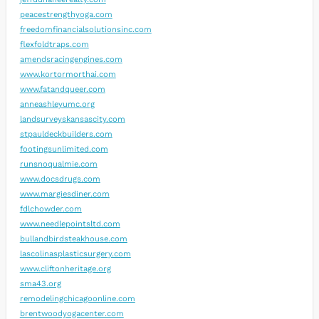
peacestrengthyoga.com
freedomfinancialsolutionsinc.com
flexfoldtraps.com
amendsracingengines.com
www.kortormorthai.com
www.fatandqueer.com
anneashleyumc.org
landsurveyskansascity.com
stpauldeckbuilders.com
footingsunlimited.com
runsnoqualmie.com
www.docsdrugs.com
www.margiesdiner.com
fdlchowder.com
www.needlepointsltd.com
bullandbirdsteakhouse.com
lascolinasplasticsurgery.com
www.cliftonheritage.org
sma43.org
remodelingchicagoonline.com
brentwoodyogacenter.com