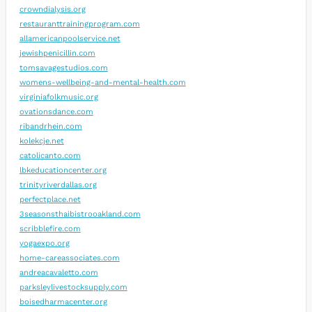
crowndialysis.org
restauranttrainingprogram.com
allamericanpoolservice.net
jewishpenicillin.com
tomsavagestudios.com
womens-wellbeing-and-mental-health.com
virginiafolkmusic.org
ovationsdance.com
ribandrhein.com
kolekcje.net
catolicanto.com
lbkeducationcenter.org
trinityriverdallas.org
perfectplace.net
3seasonsthaibistrooakland.com
scribblefire.com
yogaexpo.org
home-careassociates.com
andreacavaletto.com
parksleylivestocksupply.com
boisedharmacenter.org