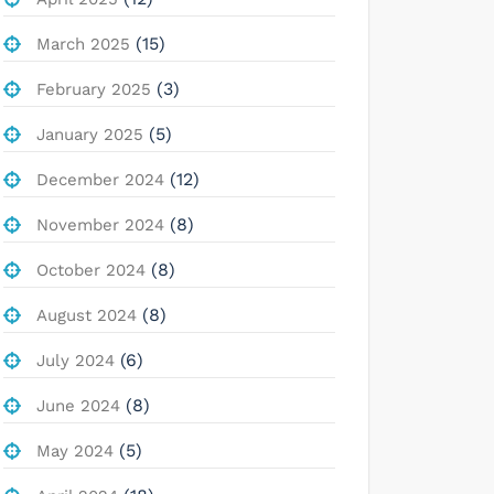
(15)
March 2025
(3)
February 2025
(5)
January 2025
(12)
December 2024
(8)
November 2024
(8)
October 2024
(8)
August 2024
(6)
July 2024
(8)
June 2024
(5)
May 2024