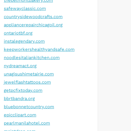
thebelmontbakery.com
safewayclassic.com
countrysidewoodcrafts.com
appliancerepairchicagoil.org
ontariotbf.org
instalegendary.com
keepworkershealthyandsafe.com
noodlesitaliankitchen.com
nydreamact.org
unagisushimetairie.com
jewelflashtattoos.com
getpcfixtoday.com
bbrtbandra.org
bluebonnetcountry.com
epicclipart.com
pearlmanilahotel.com