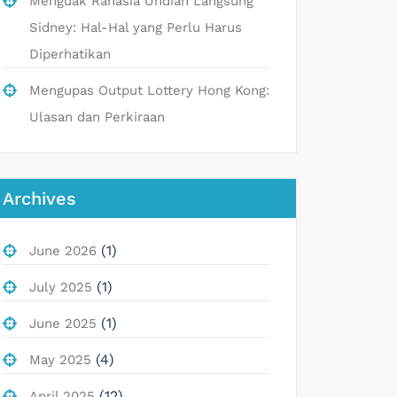
Menguak Rahasia Undian Langsung
Sidney: Hal-Hal yang Perlu Harus
Diperhatikan
Mengupas Output Lottery Hong Kong:
Ulasan dan Perkiraan
Archives
(1)
June 2026
(1)
July 2025
(1)
June 2025
(4)
May 2025
(12)
April 2025