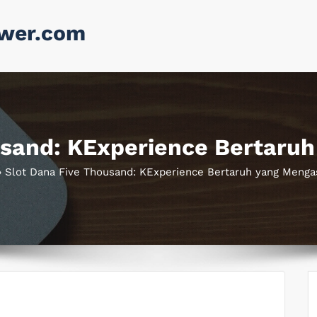
ower.com
usand: KExperience Bertaru
»
Slot Dana Five Thousand: KExperience Bertaruh yang Menga