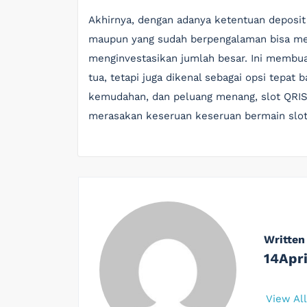
Akhirnya, dengan adanya ketentuan deposit
maupun yang sudah berpengalaman bisa men
menginvestasikan jumlah besar. Ini membua
tua, tetapi juga dikenal sebagai opsi tepa
kemudahan, dan peluang menang, slot QRIS 
merasakan keseruan keseruan bermain slot
Written
14Apr
View Al